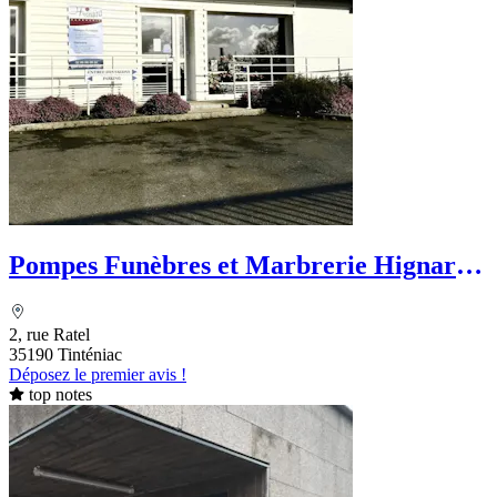
Pompes Funèbres et Marbrerie Hignard -
Tinténiac
2, rue Ratel
35190 Tinténiac
Déposez le premier avis !
top notes