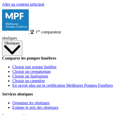
Aller au contenu principal
er
🏆
1
comparateur
obsèques
Obsèques
Comparer les pompes funèbres
Choisir une pompe funèbre
Choisir un crematorium
Choisir un funérarium
Choisir un cimetière
En savoir plus sur la certification Meilleures Pompes Funèbres
Services obsèques
Organiser les obsèques
Estimer le prix des obsèques