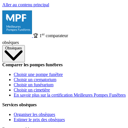
Aller au contenu principal
er
🏆
1
comparateur
obsèques
Obsèques
Comparer les pompes funèbres
Choisir une pompe funèbre
Choisir un crematorium
Choisir un funérarium
Choisir un cimetière
En savoir plus sur la certification Meilleures Pompes Funèbres
Services obsèques
Organiser les obsèques
Estimer le prix des obsèques