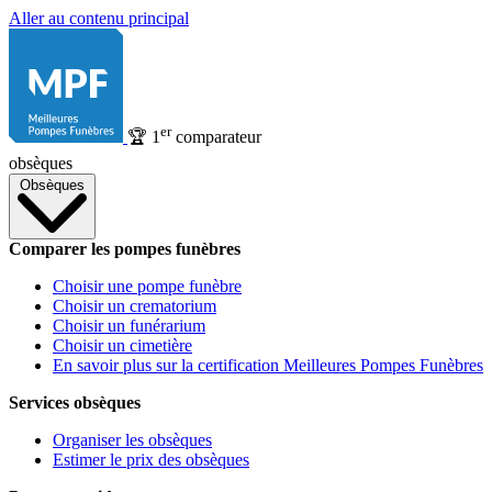
Aller au contenu principal
er
🏆
1
comparateur
obsèques
Obsèques
Comparer les pompes funèbres
Choisir une pompe funèbre
Choisir un crematorium
Choisir un funérarium
Choisir un cimetière
En savoir plus sur la certification Meilleures Pompes Funèbres
Services obsèques
Organiser les obsèques
Estimer le prix des obsèques