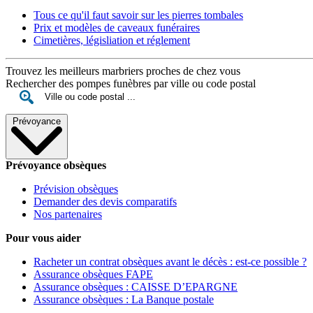
Tous ce qu'il faut savoir sur les pierres tombales
Prix et modèles de caveaux funéraires
Cimetières, législiation et réglement
Trouvez les meilleurs marbriers proches de chez vous
Rechercher des pompes funèbres par ville ou code postal
Prévoyance
Prévoyance obsèques
Prévision obsèques
Demander des devis comparatifs
Nos partenaires
Pour vous aider
Racheter un contrat obsèques avant le décès : est-ce possible ?
Assurance obsèques FAPE
Assurance obsèques : CAISSE D’EPARGNE
Assurance obsèques : La Banque postale