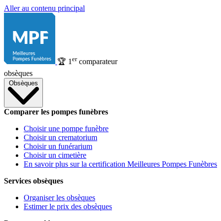
Aller au contenu principal
er
🏆
1
comparateur
obsèques
Obsèques
Comparer les pompes funèbres
Choisir une pompe funèbre
Choisir un crematorium
Choisir un funérarium
Choisir un cimetière
En savoir plus sur la certification Meilleures Pompes Funèbres
Services obsèques
Organiser les obsèques
Estimer le prix des obsèques