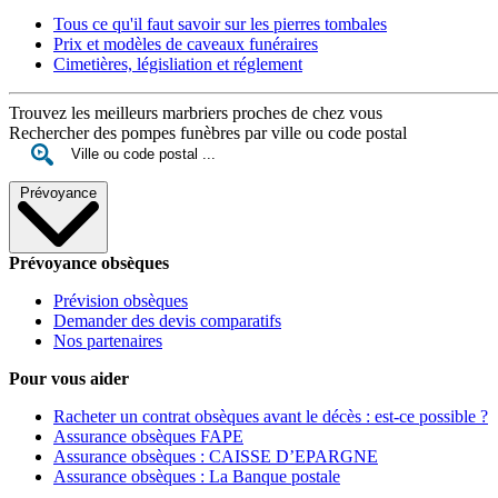
Tous ce qu'il faut savoir sur les pierres tombales
Prix et modèles de caveaux funéraires
Cimetières, législiation et réglement
Trouvez les meilleurs marbriers proches de chez vous
Rechercher des pompes funèbres par ville ou code postal
Prévoyance
Prévoyance obsèques
Prévision obsèques
Demander des devis comparatifs
Nos partenaires
Pour vous aider
Racheter un contrat obsèques avant le décès : est-ce possible ?
Assurance obsèques FAPE
Assurance obsèques : CAISSE D’EPARGNE
Assurance obsèques : La Banque postale