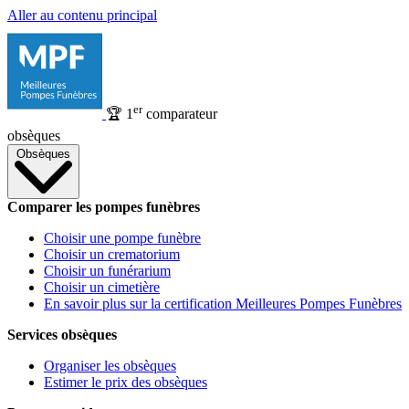
Aller au contenu principal
er
🏆
1
comparateur
obsèques
Obsèques
Comparer les pompes funèbres
Choisir une pompe funèbre
Choisir un crematorium
Choisir un funérarium
Choisir un cimetière
En savoir plus sur la certification Meilleures Pompes Funèbres
Services obsèques
Organiser les obsèques
Estimer le prix des obsèques