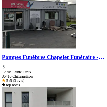
Pompes Funèbres Chapelet Funéraire -
Le Choix Funéraire
12 rue Sainte Croix
35410 Châteaugiron
5
/5
(3 avis)
top notes