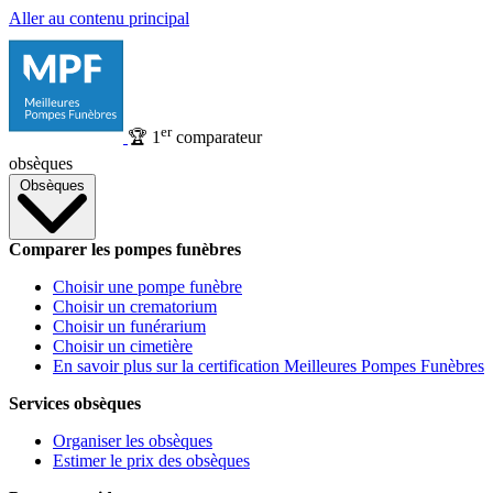
Aller au contenu principal
er
🏆
1
comparateur
obsèques
Obsèques
Comparer les pompes funèbres
Choisir une pompe funèbre
Choisir un crematorium
Choisir un funérarium
Choisir un cimetière
En savoir plus sur la certification Meilleures Pompes Funèbres
Services obsèques
Organiser les obsèques
Estimer le prix des obsèques