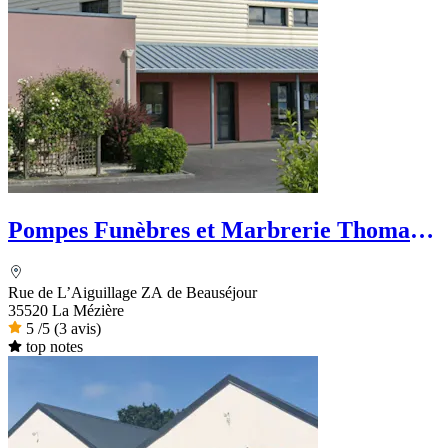
Pompes Funèbres et Marbrerie Thomas -
Dignité Funéraire
Rue de L’Aiguillage ZA de Beauséjour
35520 La Mézière
5
/5
(3 avis)
top notes