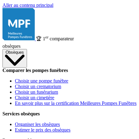
Aller au contenu principal
er
🏆
1
comparateur
obsèques
Obsèques
Comparer les pompes funèbres
Choisir une pompe funèbre
Choisir un crematorium
Choisir un funérarium
Choisir un cimetière
En savoir plus sur la certification Meilleures Pompes Funèbres
Services obsèques
Organiser les obsèques
Estimer le prix des obsèques