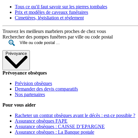
Tous ce qu'il faut savoir sur les pierres tombales
Prix et modèles de caveaux funéraires
Cimetières, législiation et réglement
Trouvez les meilleurs marbriers proches de chez vous
Rechercher des pompes funèbres par ville ou code postal
Prévoyance
Prévoyance obsèques
Prévision obsèques
Demander des devis comparatifs
Nos partenaires
Pour vous aider
Racheter un contrat obsèques avant le décès : est-ce possible ?
Assurance obsèques FAPE
Assurance obsèques : CAISSE D’EPARGNE
Assurance obsèques : La Banque postale