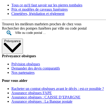
Tous ce qu'il faut savoir sur les pierres tombales
Prix et modèles de caveaux funéraires
Cimetières, législiation et réglement
Trouvez les meilleurs marbriers proches de chez vous
Rechercher des pompes funèbres par ville ou code postal
Prévoyance
Prévoyance obsèques
Prévision obsèques
Demander des devis comparatifs
Nos partenaires
Pour vous aider
Racheter un contrat obsèques avant le décès : est-ce possible ?
Assurance obsèques FAPE
Assurance obsèques : CAISSE D’EPARGNE
Assurance obsèques : La Banque postale