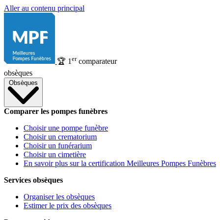
Aller au contenu principal
er
🏆
1
comparateur
obsèques
Obsèques
Comparer les pompes funèbres
Choisir une pompe funèbre
Choisir un crematorium
Choisir un funérarium
Choisir un cimetière
En savoir plus sur la certification Meilleures Pompes Funèbres
Services obsèques
Organiser les obsèques
Estimer le prix des obsèques