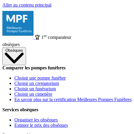
Aller au contenu principal
er
🏆
1
comparateur
obsèques
Obsèques
Comparer les pompes funèbres
Choisir une pompe funèbre
Choisir un crematorium
Choisir un funérarium
Choisir un cimetière
En savoir plus sur la certification Meilleures Pompes Funèbres
Services obsèques
Organiser les obsèques
Estimer le prix des obsèques