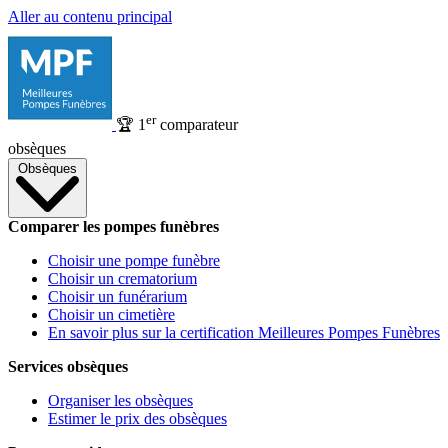
Aller au contenu principal
er
🏆
1
comparateur
obsèques
Obsèques
Comparer les pompes funèbres
Choisir une pompe funèbre
Choisir un crematorium
Choisir un funérarium
Choisir un cimetière
En savoir plus sur la certification Meilleures Pompes Funèbres
Services obsèques
Organiser les obsèques
Estimer le prix des obsèques