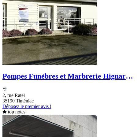
Pompes Funèbres et Marbrerie Hignard -
Tinténiac
2, rue Ratel
35190 Tinténiac
Déposez le premier avis !
top notes