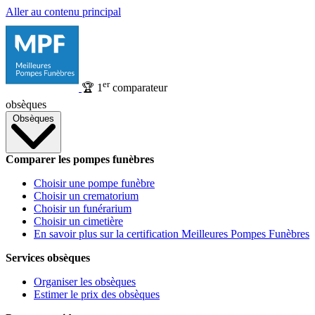
Aller au contenu principal
er
🏆
1
comparateur
obsèques
Obsèques
Comparer les pompes funèbres
Choisir une pompe funèbre
Choisir un crematorium
Choisir un funérarium
Choisir un cimetière
En savoir plus sur la certification Meilleures Pompes Funèbres
Services obsèques
Organiser les obsèques
Estimer le prix des obsèques