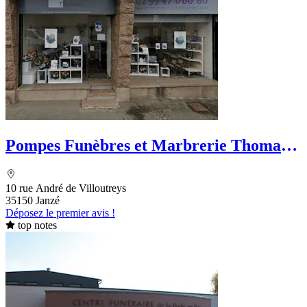
Pompes Funèbres et Marbrerie Thomas -
Dignité Funéraire
10 rue André de Villoutreys
35150 Janzé
Déposez le premier avis !
top notes