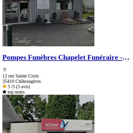
Pompes Funèbres Chapelet Funéraire -
Le Choix Funéraire
12 rue Sainte Croix
35410 Châteaugiron
5
/5
(3 avis)
top notes