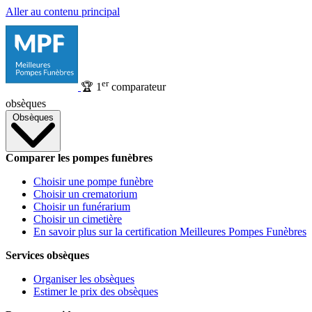
Aller au contenu principal
er
🏆
1
comparateur
obsèques
Obsèques
Comparer les pompes funèbres
Choisir une pompe funèbre
Choisir un crematorium
Choisir un funérarium
Choisir un cimetière
En savoir plus sur la certification Meilleures Pompes Funèbres
Services obsèques
Organiser les obsèques
Estimer le prix des obsèques