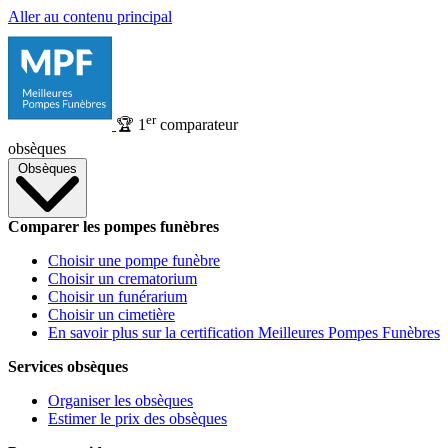
Aller au contenu principal
er
🏆
1
comparateur
obsèques
Obsèques
Comparer les pompes funèbres
Choisir une pompe funèbre
Choisir un crematorium
Choisir un funérarium
Choisir un cimetière
En savoir plus sur la certification Meilleures Pompes Funèbres
Services obsèques
Organiser les obsèques
Estimer le prix des obsèques