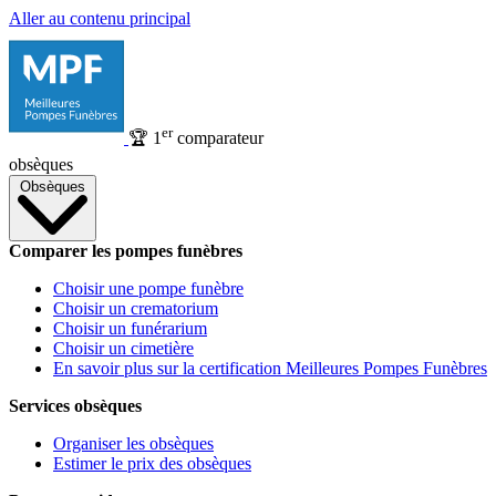
Aller au contenu principal
er
🏆
1
comparateur
obsèques
Obsèques
Comparer les pompes funèbres
Choisir une pompe funèbre
Choisir un crematorium
Choisir un funérarium
Choisir un cimetière
En savoir plus sur la certification Meilleures Pompes Funèbres
Services obsèques
Organiser les obsèques
Estimer le prix des obsèques