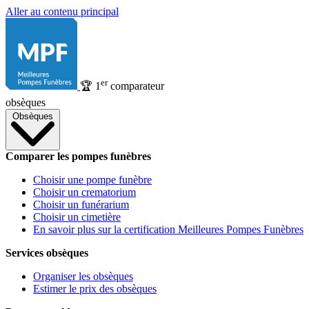
Aller au contenu principal
er
🏆
1
comparateur
obsèques
Obsèques
Comparer les pompes funèbres
Choisir une pompe funèbre
Choisir un crematorium
Choisir un funérarium
Choisir un cimetière
En savoir plus sur la certification Meilleures Pompes Funèbres
Services obsèques
Organiser les obsèques
Estimer le prix des obsèques