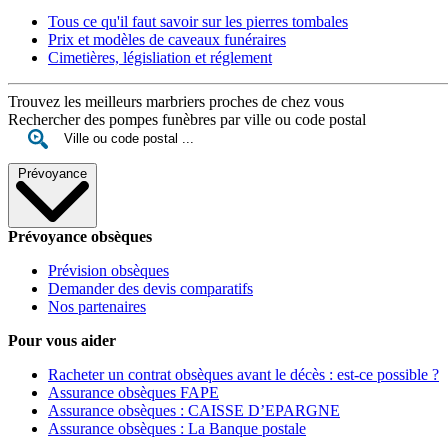
Tous ce qu'il faut savoir sur les pierres tombales
Prix et modèles de caveaux funéraires
Cimetières, législiation et réglement
Trouvez les meilleurs marbriers proches de chez vous
Rechercher des pompes funèbres par ville ou code postal
Prévoyance
Prévoyance obsèques
Prévision obsèques
Demander des devis comparatifs
Nos partenaires
Pour vous aider
Racheter un contrat obsèques avant le décès : est-ce possible ?
Assurance obsèques FAPE
Assurance obsèques : CAISSE D’EPARGNE
Assurance obsèques : La Banque postale