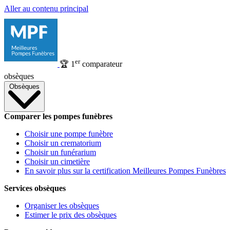
Aller au contenu principal
er
🏆
1
comparateur
obsèques
Obsèques
Comparer les pompes funèbres
Choisir une pompe funèbre
Choisir un crematorium
Choisir un funérarium
Choisir un cimetière
En savoir plus sur la certification Meilleures Pompes Funèbres
Services obsèques
Organiser les obsèques
Estimer le prix des obsèques