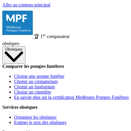
Aller au contenu principal
er
🏆
1
comparateur
obsèques
Obsèques
Comparer les pompes funèbres
Choisir une pompe funèbre
Choisir un crematorium
Choisir un funérarium
Choisir un cimetière
En savoir plus sur la certification Meilleures Pompes Funèbres
Services obsèques
Organiser les obsèques
Estimer le prix des obsèques