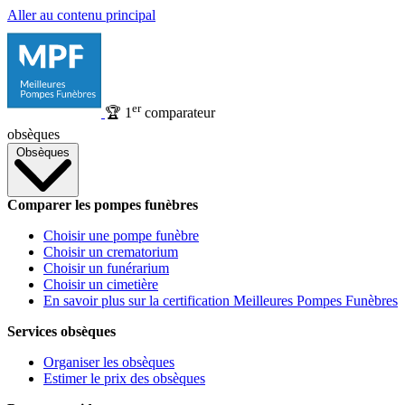
Aller au contenu principal
er
🏆
1
comparateur
obsèques
Obsèques
Comparer les pompes funèbres
Choisir une pompe funèbre
Choisir un crematorium
Choisir un funérarium
Choisir un cimetière
En savoir plus sur la certification Meilleures Pompes Funèbres
Services obsèques
Organiser les obsèques
Estimer le prix des obsèques