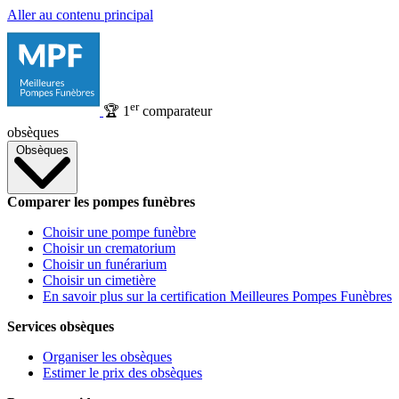
Aller au contenu principal
er
🏆
1
comparateur
obsèques
Obsèques
Comparer les pompes funèbres
Choisir une pompe funèbre
Choisir un crematorium
Choisir un funérarium
Choisir un cimetière
En savoir plus sur la certification Meilleures Pompes Funèbres
Services obsèques
Organiser les obsèques
Estimer le prix des obsèques