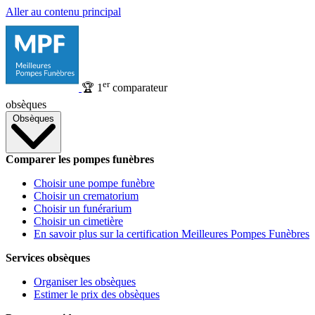
Aller au contenu principal
er
🏆
1
comparateur
obsèques
Obsèques
Comparer les pompes funèbres
Choisir une pompe funèbre
Choisir un crematorium
Choisir un funérarium
Choisir un cimetière
En savoir plus sur la certification Meilleures Pompes Funèbres
Services obsèques
Organiser les obsèques
Estimer le prix des obsèques