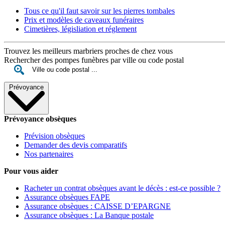
Tous ce qu'il faut savoir sur les pierres tombales
Prix et modèles de caveaux funéraires
Cimetières, législiation et réglement
Trouvez les meilleurs marbriers proches de chez vous
Rechercher des pompes funèbres par ville ou code postal
Prévoyance
Prévoyance obsèques
Prévision obsèques
Demander des devis comparatifs
Nos partenaires
Pour vous aider
Racheter un contrat obsèques avant le décès : est-ce possible ?
Assurance obsèques FAPE
Assurance obsèques : CAISSE D’EPARGNE
Assurance obsèques : La Banque postale