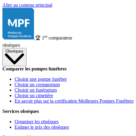
Aller au contenu principal
er
🏆
1
comparateur
obsèques
Obsèques
Comparer les pompes funèbres
Choisir une pompe funèbre
Choisir un crematorium
Choisir un funérarium
Choisir un cimetière
En savoir plus sur la certification Meilleures Pompes Funèbres
Services obsèques
Organiser les obsèques
Estimer le prix des obsèques