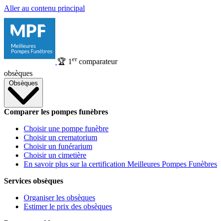
Aller au contenu principal
er
🏆
1
comparateur
obsèques
Obsèques
Comparer les pompes funèbres
Choisir une pompe funèbre
Choisir un crematorium
Choisir un funérarium
Choisir un cimetière
En savoir plus sur la certification Meilleures Pompes Funèbres
Services obsèques
Organiser les obsèques
Estimer le prix des obsèques