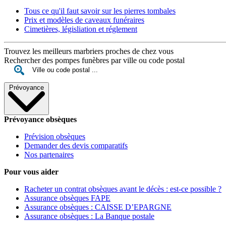
Tous ce qu'il faut savoir sur les pierres tombales
Prix et modèles de caveaux funéraires
Cimetières, législiation et réglement
Trouvez les meilleurs marbriers proches de chez vous
Rechercher des pompes funèbres par ville ou code postal
Prévoyance
Prévoyance obsèques
Prévision obsèques
Demander des devis comparatifs
Nos partenaires
Pour vous aider
Racheter un contrat obsèques avant le décès : est-ce possible ?
Assurance obsèques FAPE
Assurance obsèques : CAISSE D’EPARGNE
Assurance obsèques : La Banque postale