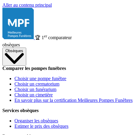
Aller au contenu principal
er
🏆
1
comparateur
obsèques
Obsèques
Comparer les pompes funèbres
Choisir une pompe funèbre
Choisir un crematorium
Choisir un funérarium
Choisir un cimetière
En savoir plus sur la certification Meilleures Pompes Funèbres
Services obsèques
Organiser les obsèques
Estimer le prix des obsèques