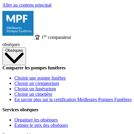
Aller au contenu principal
er
🏆
1
comparateur
obsèques
Obsèques
Comparer les pompes funèbres
Choisir une pompe funèbre
Choisir un crematorium
Choisir un funérarium
Choisir un cimetière
En savoir plus sur la certification Meilleures Pompes Funèbres
Services obsèques
Organiser les obsèques
Estimer le prix des obsèques