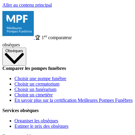
Aller au contenu principal
er
🏆
1
comparateur
obsèques
Obsèques
Comparer les pompes funèbres
Choisir une pompe funèbre
Choisir un crematorium
Choisir un funérarium
Choisir un cimetière
En savoir plus sur la certification Meilleures Pompes Funèbres
Services obsèques
Organiser les obsèques
Estimer le prix des obsèques