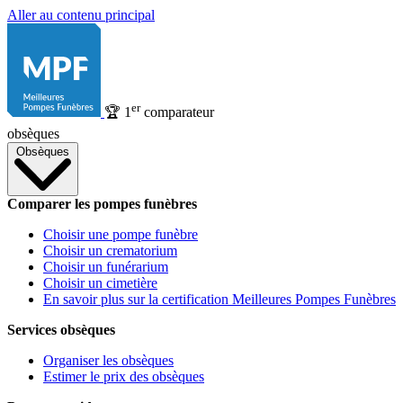
Aller au contenu principal
er
🏆
1
comparateur
obsèques
Obsèques
Comparer les pompes funèbres
Choisir une pompe funèbre
Choisir un crematorium
Choisir un funérarium
Choisir un cimetière
En savoir plus sur la certification Meilleures Pompes Funèbres
Services obsèques
Organiser les obsèques
Estimer le prix des obsèques