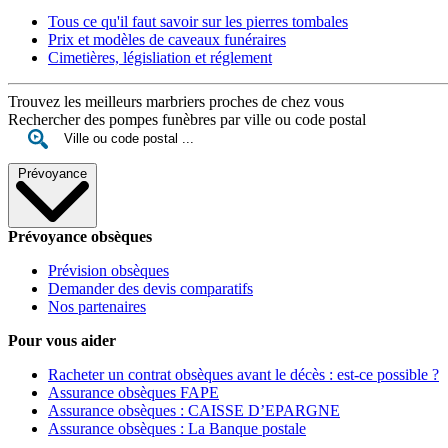
Tous ce qu'il faut savoir sur les pierres tombales
Prix et modèles de caveaux funéraires
Cimetières, législiation et réglement
Trouvez les meilleurs marbriers proches de chez vous
Rechercher des pompes funèbres par ville ou code postal
Prévoyance
Prévoyance obsèques
Prévision obsèques
Demander des devis comparatifs
Nos partenaires
Pour vous aider
Racheter un contrat obsèques avant le décès : est-ce possible ?
Assurance obsèques FAPE
Assurance obsèques : CAISSE D’EPARGNE
Assurance obsèques : La Banque postale