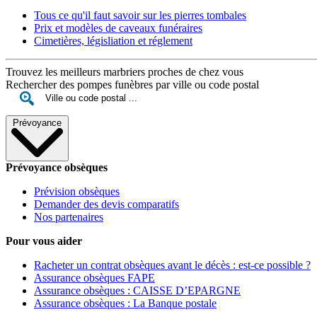
Tous ce qu'il faut savoir sur les pierres tombales
Prix et modèles de caveaux funéraires
Cimetières, législiation et réglement
Trouvez les meilleurs marbriers proches de chez vous
Rechercher des pompes funèbres par ville ou code postal
Prévoyance
Prévoyance obsèques
Prévision obsèques
Demander des devis comparatifs
Nos partenaires
Pour vous aider
Racheter un contrat obsèques avant le décès : est-ce possible ?
Assurance obsèques FAPE
Assurance obsèques : CAISSE D’EPARGNE
Assurance obsèques : La Banque postale