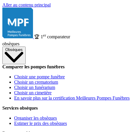
Aller au contenu principal
er
🏆
1
comparateur
obsèques
Obsèques
Comparer les pompes funèbres
Choisir une pompe funèbre
Choisir un crematorium
Choisir un funérarium
Choisir un cimetière
En savoir plus sur la certification Meilleures Pompes Funèbres
Services obsèques
Organiser les obsèques
Estimer le prix des obsèques