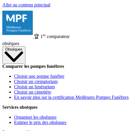
Aller au contenu principal
er
🏆
1
comparateur
obsèques
Obsèques
Comparer les pompes funèbres
Choisir une pompe funèbre
Choisir un crematorium
Choisir un funérarium
Choisir un cimetière
En savoir plus sur la certification Meilleures Pompes Funèbres
Services obsèques
Organiser les obsèques
Estimer le prix des obsèques