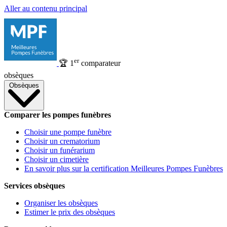
Aller au contenu principal
er
🏆
1
comparateur
obsèques
Obsèques
Comparer les pompes funèbres
Choisir une pompe funèbre
Choisir un crematorium
Choisir un funérarium
Choisir un cimetière
En savoir plus sur la certification Meilleures Pompes Funèbres
Services obsèques
Organiser les obsèques
Estimer le prix des obsèques