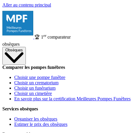
Aller au contenu principal
er
🏆
1
comparateur
obsèques
Obsèques
Comparer les pompes funèbres
Choisir une pompe funèbre
Choisir un crematorium
Choisir un funérarium
Choisir un cimetière
En savoir plus sur la certification Meilleures Pompes Funèbres
Services obsèques
Organiser les obsèques
Estimer le prix des obsèques