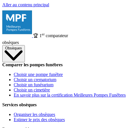
Aller au contenu principal
er
🏆
1
comparateur
obsèques
Obsèques
Comparer les pompes funèbres
Choisir une pompe funèbre
Choisir un crematorium
Choisir un funérarium
Choisir un cimetière
En savoir plus sur la certification Meilleures Pompes Funèbres
Services obsèques
Organiser les obsèques
Estimer le prix des obsèques