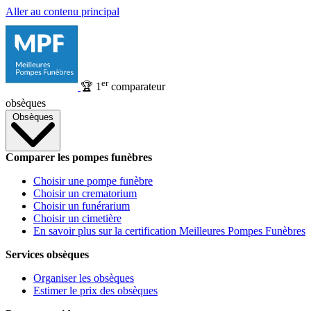
Aller au contenu principal
er
🏆
1
comparateur
obsèques
Obsèques
Comparer les pompes funèbres
Choisir une pompe funèbre
Choisir un crematorium
Choisir un funérarium
Choisir un cimetière
En savoir plus sur la certification Meilleures Pompes Funèbres
Services obsèques
Organiser les obsèques
Estimer le prix des obsèques