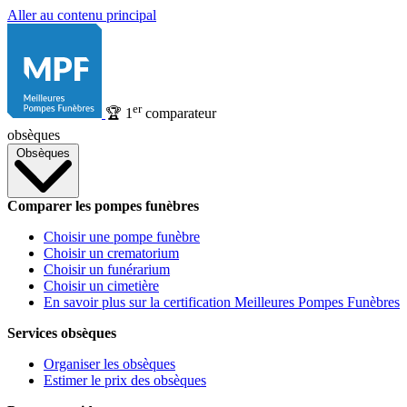
Aller au contenu principal
er
🏆
1
comparateur
obsèques
Obsèques
Comparer les pompes funèbres
Choisir une pompe funèbre
Choisir un crematorium
Choisir un funérarium
Choisir un cimetière
En savoir plus sur la certification Meilleures Pompes Funèbres
Services obsèques
Organiser les obsèques
Estimer le prix des obsèques