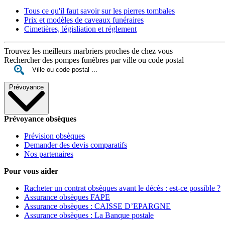
Tous ce qu'il faut savoir sur les pierres tombales
Prix et modèles de caveaux funéraires
Cimetières, législiation et réglement
Trouvez les meilleurs marbriers proches de chez vous
Rechercher des pompes funèbres par ville ou code postal
Prévoyance
Prévoyance obsèques
Prévision obsèques
Demander des devis comparatifs
Nos partenaires
Pour vous aider
Racheter un contrat obsèques avant le décès : est-ce possible ?
Assurance obsèques FAPE
Assurance obsèques : CAISSE D’EPARGNE
Assurance obsèques : La Banque postale