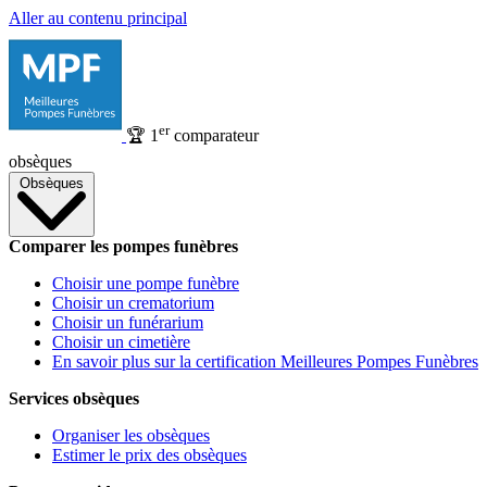
Aller au contenu principal
er
🏆
1
comparateur
obsèques
Obsèques
Comparer les pompes funèbres
Choisir une pompe funèbre
Choisir un crematorium
Choisir un funérarium
Choisir un cimetière
En savoir plus sur la certification Meilleures Pompes Funèbres
Services obsèques
Organiser les obsèques
Estimer le prix des obsèques