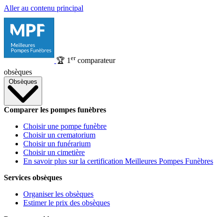
Aller au contenu principal
er
🏆
1
comparateur
obsèques
Obsèques
Comparer les pompes funèbres
Choisir une pompe funèbre
Choisir un crematorium
Choisir un funérarium
Choisir un cimetière
En savoir plus sur la certification Meilleures Pompes Funèbres
Services obsèques
Organiser les obsèques
Estimer le prix des obsèques