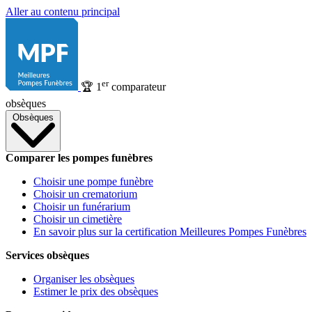
Aller au contenu principal
er
🏆
1
comparateur
obsèques
Obsèques
Comparer les pompes funèbres
Choisir une pompe funèbre
Choisir un crematorium
Choisir un funérarium
Choisir un cimetière
En savoir plus sur la certification Meilleures Pompes Funèbres
Services obsèques
Organiser les obsèques
Estimer le prix des obsèques