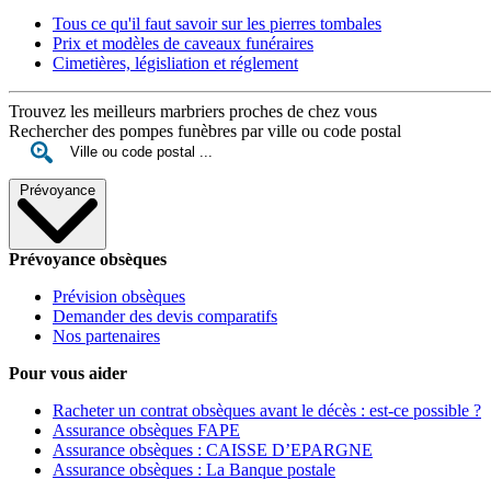
Tous ce qu'il faut savoir sur les pierres tombales
Prix et modèles de caveaux funéraires
Cimetières, législiation et réglement
Trouvez les meilleurs marbriers proches de chez vous
Rechercher des pompes funèbres par ville ou code postal
Prévoyance
Prévoyance obsèques
Prévision obsèques
Demander des devis comparatifs
Nos partenaires
Pour vous aider
Racheter un contrat obsèques avant le décès : est-ce possible ?
Assurance obsèques FAPE
Assurance obsèques : CAISSE D’EPARGNE
Assurance obsèques : La Banque postale