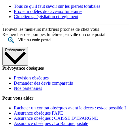
Tous ce qu'il faut savoir sur les pierres tombales
Prix et modèles de caveaux funéraires
Cimetières, législiation et réglement
Trouvez les meilleurs marbriers proches de chez vous
Rechercher des pompes funèbres par ville ou code postal
Prévoyance
Prévoyance obsèques
Prévision obsèques
Demander des devis comparatifs
Nos partenaires
Pour vous aider
Racheter un contrat obsèques avant le décès : est-ce possible ?
Assurance obsèques FAPE
Assurance obsèques : CAISSE D’EPARGNE
Assurance obsèques : La Banque postale