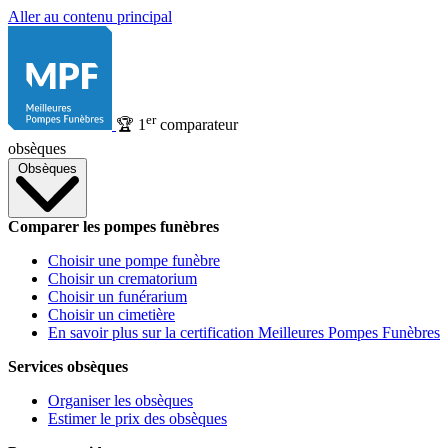
Aller au contenu principal
er
🏆
1
comparateur
obsèques
Obsèques
Comparer les pompes funèbres
Choisir une pompe funèbre
Choisir un crematorium
Choisir un funérarium
Choisir un cimetière
En savoir plus sur la certification Meilleures Pompes Funèbres
Services obsèques
Organiser les obsèques
Estimer le prix des obsèques