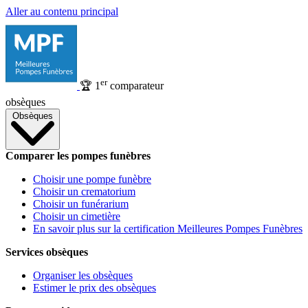
Aller au contenu principal
er
🏆
1
comparateur
obsèques
Obsèques
Comparer les pompes funèbres
Choisir une pompe funèbre
Choisir un crematorium
Choisir un funérarium
Choisir un cimetière
En savoir plus sur la certification Meilleures Pompes Funèbres
Services obsèques
Organiser les obsèques
Estimer le prix des obsèques