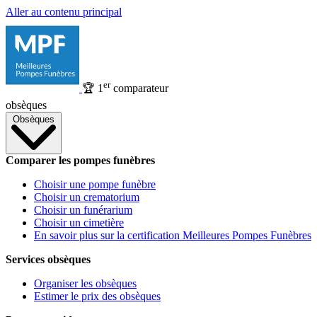
Aller au contenu principal
er
🏆
1
comparateur
obsèques
Obsèques
Comparer les pompes funèbres
Choisir une pompe funèbre
Choisir un crematorium
Choisir un funérarium
Choisir un cimetière
En savoir plus sur la certification Meilleures Pompes Funèbres
Services obsèques
Organiser les obsèques
Estimer le prix des obsèques