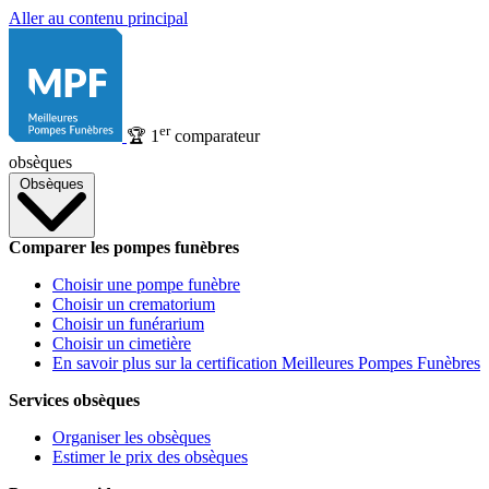
Aller au contenu principal
er
🏆
1
comparateur
obsèques
Obsèques
Comparer les pompes funèbres
Choisir une pompe funèbre
Choisir un crematorium
Choisir un funérarium
Choisir un cimetière
En savoir plus sur la certification Meilleures Pompes Funèbres
Services obsèques
Organiser les obsèques
Estimer le prix des obsèques