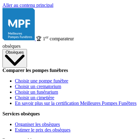
Aller au contenu principal
er
🏆
1
comparateur
obsèques
Obsèques
Comparer les pompes funèbres
Choisir une pompe funèbre
Choisir un crematorium
Choisir un funérarium
Choisir un cimetière
En savoir plus sur la certification Meilleures Pompes Funèbres
Services obsèques
Organiser les obsèques
Estimer le prix des obsèques