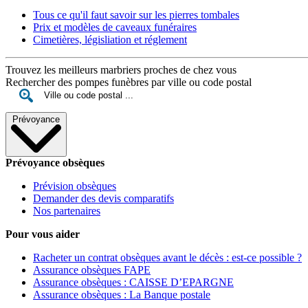
Tous ce qu'il faut savoir sur les pierres tombales
Prix et modèles de caveaux funéraires
Cimetières, législiation et réglement
Trouvez les meilleurs marbriers proches de chez vous
Rechercher des pompes funèbres par ville ou code postal
Prévoyance
Prévoyance obsèques
Prévision obsèques
Demander des devis comparatifs
Nos partenaires
Pour vous aider
Racheter un contrat obsèques avant le décès : est-ce possible ?
Assurance obsèques FAPE
Assurance obsèques : CAISSE D’EPARGNE
Assurance obsèques : La Banque postale