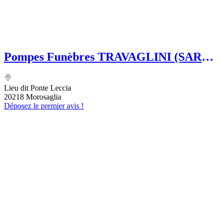
Pompes Funèbres TRAVAGLINI (SARL)
Folelli Centre Corse Etablissement
secondaire Grégoire TRAVAGLINI
Lieu dit Ponte Leccia
20218 Morosaglia
Déposez le premier avis !