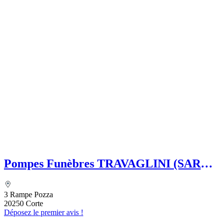
Pompes Funèbres TRAVAGLINI (SARL)
Folelli Centre Corse Etablissement
secondaire Grégoire TRAVAGLINI
3 Rampe Pozza
20250 Corte
Déposez le premier avis !