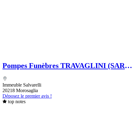
Pompes Funèbres TRAVAGLINI (SARL)
Folelli Centre Corse Etablissement
secondaire Pompes funèbres Impériales
Immeuble Salvarelli
Grégoire TRAVAGLINI
20218 Morosaglia
Déposez le premier avis !
top notes