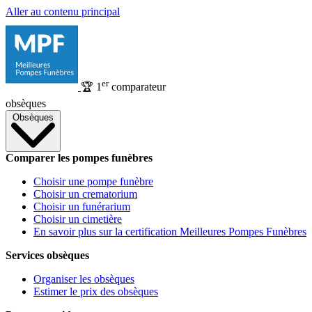
Aller au contenu principal
er
🏆
1
comparateur
obsèques
Obsèques
Comparer les pompes funèbres
Choisir une pompe funèbre
Choisir un crematorium
Choisir un funérarium
Choisir un cimetière
En savoir plus sur la certification Meilleures Pompes Funèbres
Services obsèques
Organiser les obsèques
Estimer le prix des obsèques