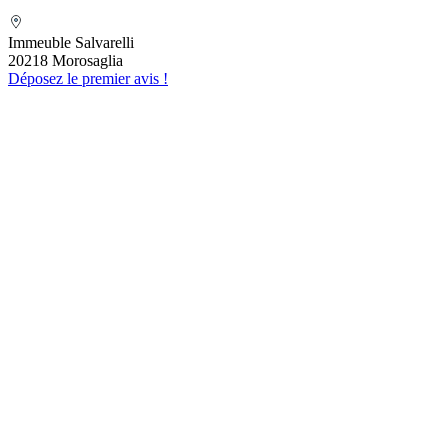
Folelli Centre Corse Etablissement
secondaire Pompes funèbres Impériales
Immeuble Salvarelli
Grégoire TRAVAGLINI
20218 Morosaglia
Déposez le premier avis !