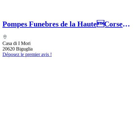
Pompes Funebres de la HauteCorse
(SASU) MEFETTAR Assia
Casa di I Mori
20620 Biguglia
Déposez le premier avis !