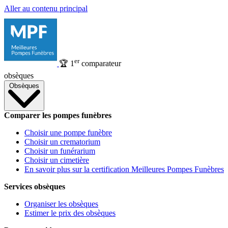
Aller au contenu principal
er
🏆
1
comparateur
obsèques
Obsèques
Comparer les pompes funèbres
Choisir une pompe funèbre
Choisir un crematorium
Choisir un funérarium
Choisir un cimetière
En savoir plus sur la certification Meilleures Pompes Funèbres
Services obsèques
Organiser les obsèques
Estimer le prix des obsèques