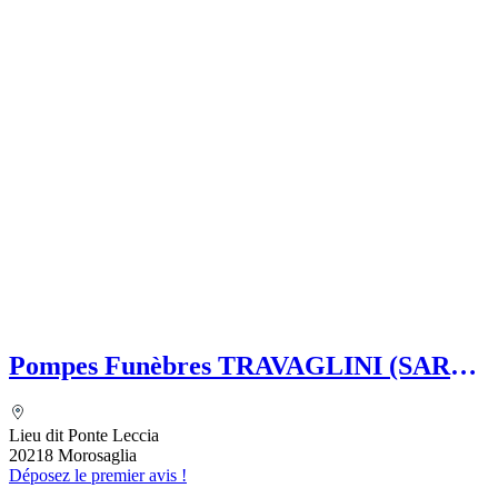
Pompes Funèbres TRAVAGLINI (SARL)
Folelli Centre Corse Etablissement
secondaire Grégoire TRAVAGLINI
Lieu dit Ponte Leccia
20218 Morosaglia
Déposez le premier avis !