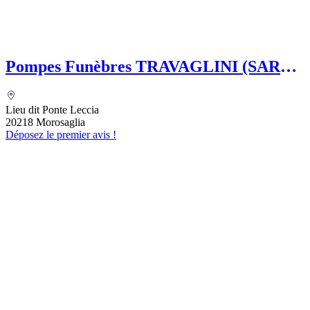
Pompes Funèbres TRAVAGLINI (SARL)
Folelli Centre Corse Etablissement
secondaire Grégoire TRAVAGLINI
Lieu dit Ponte Leccia
20218 Morosaglia
Déposez le premier avis !