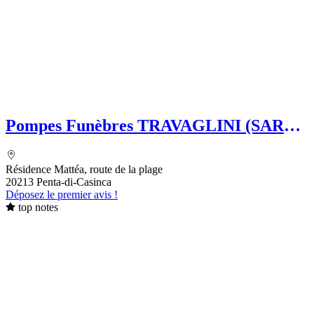
Pompes Funèbres TRAVAGLINI (SARL)
Folelli Centre Corse Grégoire
TRAVAGLINI - Chambre Funéraire
Résidence Mattéa, route de la plage
20213 Penta-di-Casinca
Déposez le premier avis !
top notes