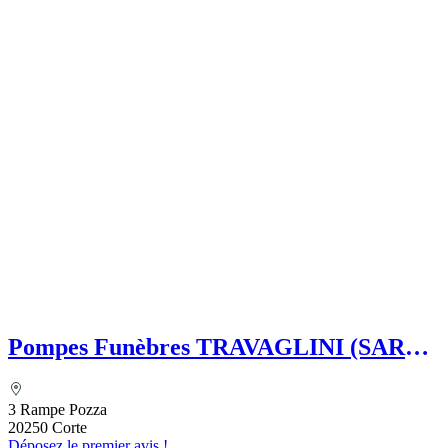
Pompes Funèbres TRAVAGLINI (SARL)
Folelli Centre Corse Etablissement
secondaire Grégoire TRAVAGLINI
3 Rampe Pozza
20250 Corte
Déposez le premier avis !