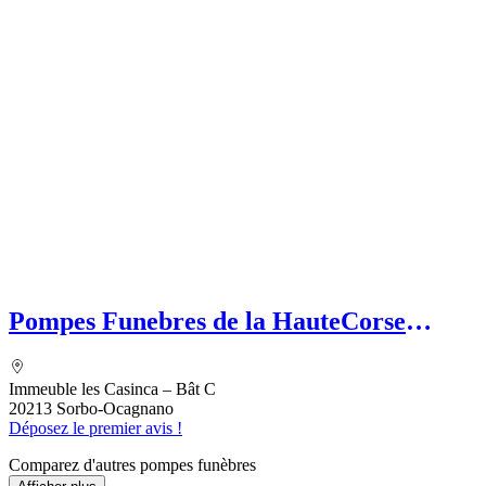
Pompes Funebres de la HauteCorse
(SASU) Etablissement secondaire
MEFETTAR Assia
Immeuble les Casinca – Bât C
20213 Sorbo-Ocagnano
Déposez le premier avis !
Comparez d'autres pompes funèbres