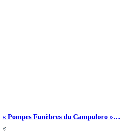
« Pompes Funèbres du Campuloro »
MAZZIERI François - Chambre
funéraire