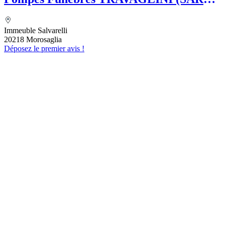
Folelli Centre Corse Etablissement
secondaire Pompes funèbres Impériales
Immeuble Salvarelli
Grégoire TRAVAGLINI
20218 Morosaglia
Déposez le premier avis !