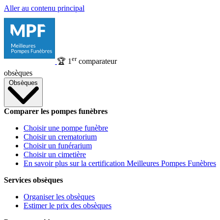
Aller au contenu principal
er
🏆
1
comparateur
obsèques
Obsèques
Comparer les pompes funèbres
Choisir une pompe funèbre
Choisir un crematorium
Choisir un funérarium
Choisir un cimetière
En savoir plus sur la certification Meilleures Pompes Funèbres
Services obsèques
Organiser les obsèques
Estimer le prix des obsèques