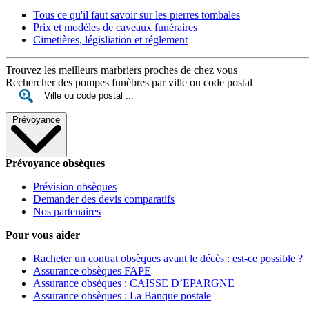
Tous ce qu'il faut savoir sur les pierres tombales
Prix et modèles de caveaux funéraires
Cimetières, législiation et réglement
Trouvez les meilleurs marbriers proches de chez vous
Rechercher des pompes funèbres par ville ou code postal
Prévoyance
Prévoyance obsèques
Prévision obsèques
Demander des devis comparatifs
Nos partenaires
Pour vous aider
Racheter un contrat obsèques avant le décès : est-ce possible ?
Assurance obsèques FAPE
Assurance obsèques : CAISSE D’EPARGNE
Assurance obsèques : La Banque postale