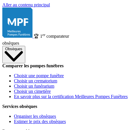
Aller au contenu principal
er
🏆
1
comparateur
obsèques
Obsèques
Comparer les pompes funèbres
Choisir une pompe funèbre
Choisir un crematorium
Choisir un funérarium
Choisir un cimetière
En savoir plus sur la certification Meilleures Pompes Funèbres
Services obsèques
Organiser les obsèques
Estimer le prix des obsèques