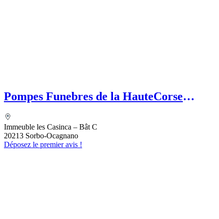
Pompes Funebres de la HauteCorse
(SASU) Etablissement secondaire
MEFETTAR Assia
Immeuble les Casinca – Bât C
20213 Sorbo-Ocagnano
Déposez le premier avis !