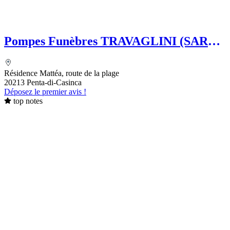
Pompes Funèbres TRAVAGLINI (SARL)
Folelli Centre Corse Grégoire
TRAVAGLINI - Chambre Funéraire
Résidence Mattéa, route de la plage
20213 Penta-di-Casinca
Déposez le premier avis !
top notes