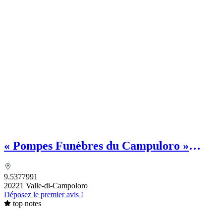
« Pompes Funèbres du Campuloro »
MAZZIERI François - Chambre
funéraire
9.5377991
20221 Valle-di-Campoloro
Déposez le premier avis !
top notes