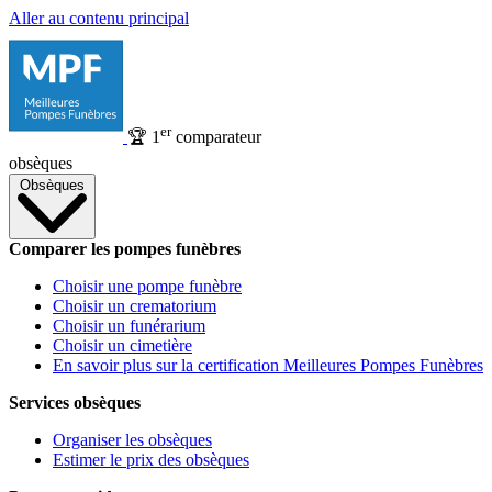
Aller au contenu principal
er
🏆
1
comparateur
obsèques
Obsèques
Comparer les pompes funèbres
Choisir une pompe funèbre
Choisir un crematorium
Choisir un funérarium
Choisir un cimetière
En savoir plus sur la certification Meilleures Pompes Funèbres
Services obsèques
Organiser les obsèques
Estimer le prix des obsèques