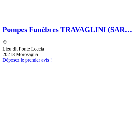
Pompes Funèbres TRAVAGLINI (SARL)
Folelli Centre Corse Etablissement
secondaire Grégoire TRAVAGLINI
Lieu dit Ponte Leccia
20218 Morosaglia
Déposez le premier avis !