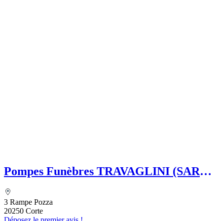
Pompes Funèbres TRAVAGLINI (SARL)
Folelli Centre Corse Etablissement
secondaire Grégoire TRAVAGLINI
3 Rampe Pozza
20250 Corte
Déposez le premier avis !