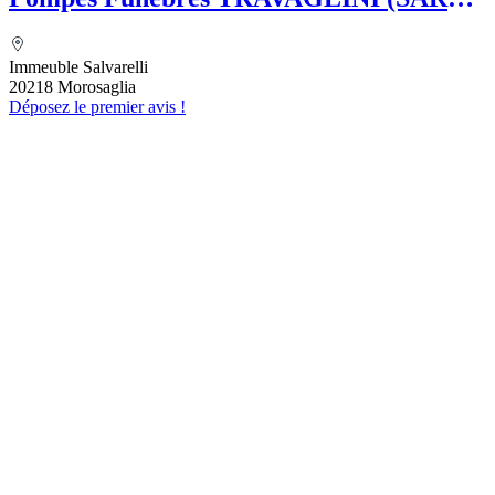
Folelli Centre Corse Etablissement
secondaire Pompes funèbres Impériales
Immeuble Salvarelli
Grégoire TRAVAGLINI
20218 Morosaglia
Déposez le premier avis !