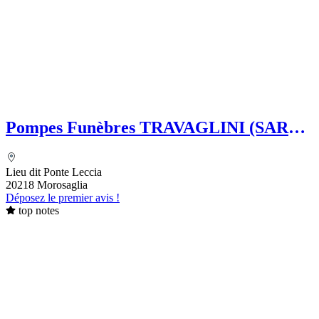
Pompes Funèbres TRAVAGLINI (SARL)
Folelli Centre Corse Etablissement
secondaire Grégoire TRAVAGLINI
Lieu dit Ponte Leccia
20218 Morosaglia
Déposez le premier avis !
top notes