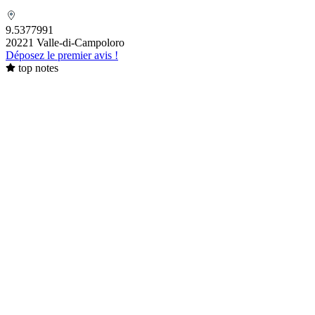
MAZZIERI François - Chambre
funéraire
9.5377991
20221 Valle-di-Campoloro
Déposez le premier avis !
top notes