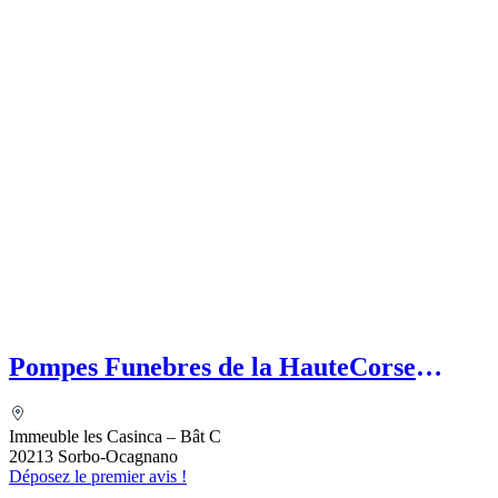
Pompes Funebres de la HauteCorse
(SASU) Etablissement secondaire
MEFETTAR Assia
Immeuble les Casinca – Bât C
20213 Sorbo-Ocagnano
Déposez le premier avis !