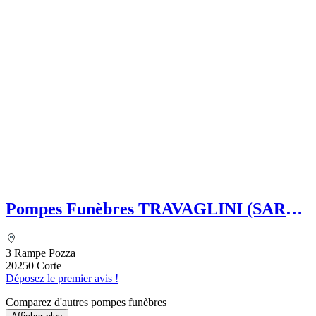
Pompes Funèbres TRAVAGLINI (SARL)
Folelli Centre Corse Etablissement
secondaire Grégoire TRAVAGLINI
3 Rampe Pozza
20250 Corte
Déposez le premier avis !
Comparez d'autres pompes funèbres