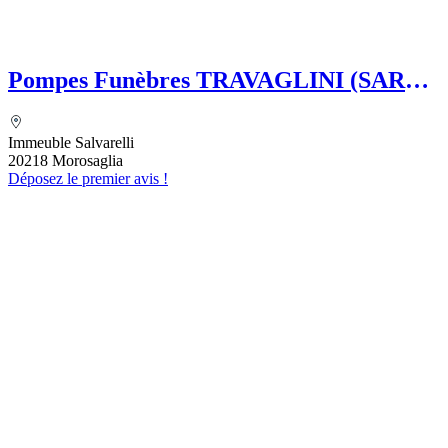
Pompes Funèbres TRAVAGLINI (SARL)
Folelli Centre Corse Etablissement
secondaire Pompes funèbres Impériales
Immeuble Salvarelli
Grégoire TRAVAGLINI
20218 Morosaglia
Déposez le premier avis !