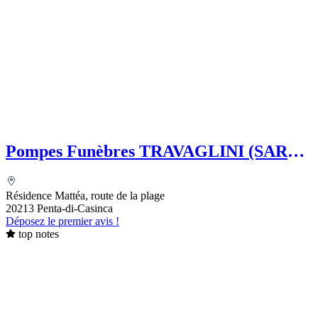
Pompes Funèbres TRAVAGLINI (SARL)
Folelli Centre Corse Grégoire
TRAVAGLINI - Chambre Funéraire
Résidence Mattéa, route de la plage
20213 Penta-di-Casinca
Déposez le premier avis !
top notes