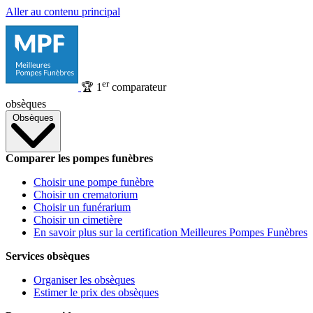
Aller au contenu principal
er
🏆
1
comparateur
obsèques
Obsèques
Comparer les pompes funèbres
Choisir une pompe funèbre
Choisir un crematorium
Choisir un funérarium
Choisir un cimetière
En savoir plus sur la certification Meilleures Pompes Funèbres
Services obsèques
Organiser les obsèques
Estimer le prix des obsèques