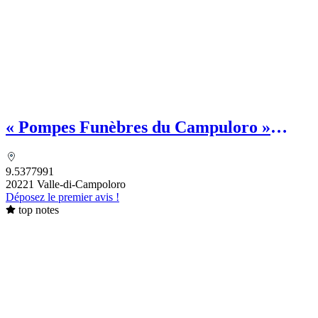
« Pompes Funèbres du Campuloro »
MAZZIERI François - Chambre
funéraire
9.5377991
20221 Valle-di-Campoloro
Déposez le premier avis !
top notes