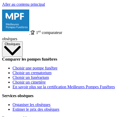
Aller au contenu principal
er
🏆
1
comparateur
obsèques
Obsèques
Comparer les pompes funèbres
Choisir une pompe funèbre
Choisir un crematorium
Choisir un funérarium
Choisir un cimetière
En savoir plus sur la certification Meilleures Pompes Funèbres
Services obsèques
Organiser les obsèques
Estimer le prix des obsèques