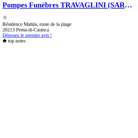
Pompes Funèbres TRAVAGLINI (SARL)
Folelli Centre Corse Grégoire
TRAVAGLINI - Chambre Funéraire
Résidence Mattéa, route de la plage
20213 Penta-di-Casinca
Déposez le premier avis !
top notes