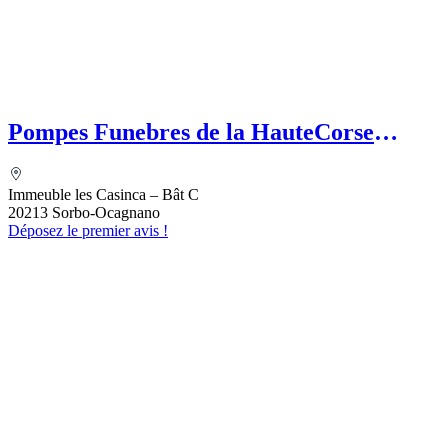
Pompes Funebres de la HauteCorse
(SASU) Etablissement secondaire
MEFETTAR Assia
Immeuble les Casinca – Bât C
20213 Sorbo-Ocagnano
Déposez le premier avis !