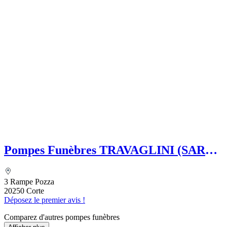
Pompes Funèbres TRAVAGLINI (SARL)
Folelli Centre Corse Etablissement
secondaire Grégoire TRAVAGLINI
3 Rampe Pozza
20250 Corte
Déposez le premier avis !
Comparez d'autres pompes funèbres