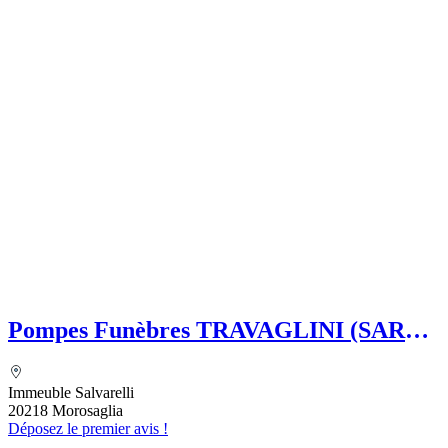
Pompes Funèbres TRAVAGLINI (SARL)
Folelli Centre Corse Etablissement
secondaire Pompes funèbres Impériales
Immeuble Salvarelli
Grégoire TRAVAGLINI
20218 Morosaglia
Déposez le premier avis !