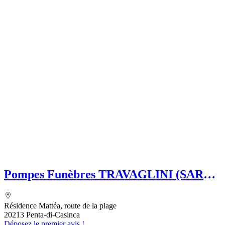
Pompes Funèbres TRAVAGLINI (SARL)
Folelli Centre Corse Grégoire
TRAVAGLINI
Résidence Mattéa, route de la plage
20213 Penta-di-Casinca
Déposez le premier avis !