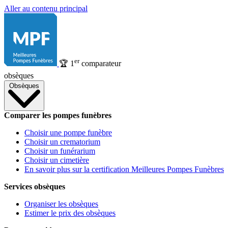
Aller au contenu principal
er
🏆
1
comparateur
obsèques
Obsèques
Comparer les pompes funèbres
Choisir une pompe funèbre
Choisir un crematorium
Choisir un funérarium
Choisir un cimetière
En savoir plus sur la certification Meilleures Pompes Funèbres
Services obsèques
Organiser les obsèques
Estimer le prix des obsèques