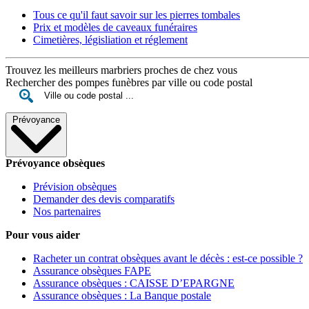
Tous ce qu'il faut savoir sur les pierres tombales
Prix et modèles de caveaux funéraires
Cimetières, législiation et réglement
Trouvez les meilleurs marbriers proches de chez vous
Rechercher des pompes funèbres par ville ou code postal
Prévoyance
Prévoyance obsèques
Prévision obsèques
Demander des devis comparatifs
Nos partenaires
Pour vous aider
Racheter un contrat obsèques avant le décès : est-ce possible ?
Assurance obsèques FAPE
Assurance obsèques : CAISSE D’EPARGNE
Assurance obsèques : La Banque postale