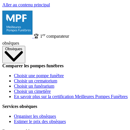
Aller au contenu principal
er
🏆
1
comparateur
obsèques
Obsèques
Comparer les pompes funèbres
Choisir une pompe funèbre
Choisir un crematorium
Choisir un funérarium
Choisir un cimetière
En savoir plus sur la certification Meilleures Pompes Funèbres
Services obsèques
Organiser les obsèques
Estimer le prix des obsèques