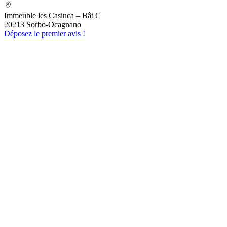
MEFETTAR Assia
Immeuble les Casinca – Bât C
20213 Sorbo-Ocagnano
Déposez le premier avis !