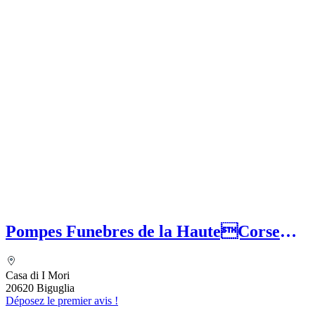
Pompes Funebres de la HauteCorse
(SASU) MEFETTAR Assia
Casa di I Mori
20620 Biguglia
Déposez le premier avis !