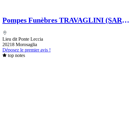
Pompes Funèbres TRAVAGLINI (SARL)
Folelli Centre Corse Etablissement
secondaire Grégoire TRAVAGLINI
Lieu dit Ponte Leccia
20218 Morosaglia
Déposez le premier avis !
top notes